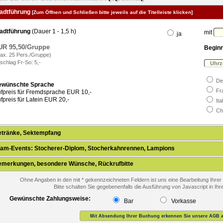
tadtführung
[Zum Öffnen und Schließen bitte jeweils auf die Titelleiste klicken]
adtführung
(Dauer 1 - 1,5 h)
mit
ja
UR 95,50/Gruppe
Beginn
ax. 25 Pers./Gruppe)
schlag Fr-So: 5,-
De
ewünschte Sprache
Fr
fpreis für Fremdsprache EUR 10,-
fpreis für Latein EUR 20,-
Ita
Ch
etränke, Sektempfang
am-Events: Stocherer-Diplom, Stocherkahnrennen, Lampions
emerkungen, besondere Wünsche, Rückrufbitte
Ohne Angaben in den mit * gekennzeichneten Feldern ist uns eine Bearbeitung Ihrer 
Bitte schalten Sie gegebenenfalls die Ausführung von Javascript in Ih
Gewünschte Zahlungsweise:
Bar
Vorkasse
Mit Absendung Ihrer Buchung erkennen Sie unsere AGB a