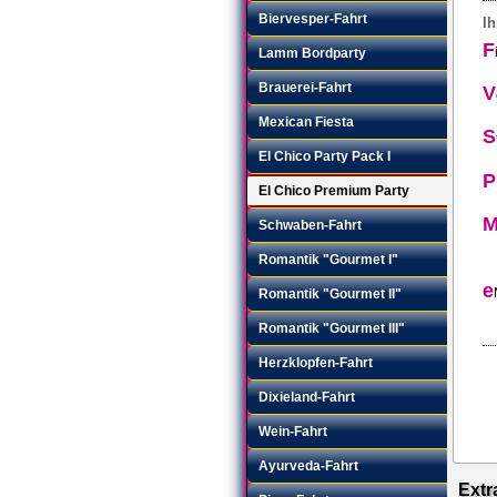
Biervesper-Fahrt
Ih
F
Lamm Bordparty
Brauerei-Fahrt
V
Mexican Fiesta
S
El Chico Party Pack I
P
El Chico Premium Party
Schwaben-Fahrt
Romantik "Gourmet I"
e
Romantik "Gourmet II"
Romantik "Gourmet III"
Herzklopfen-Fahrt
Dixieland-Fahrt
Wein-Fahrt
Ayurveda-Fahrt
Extr