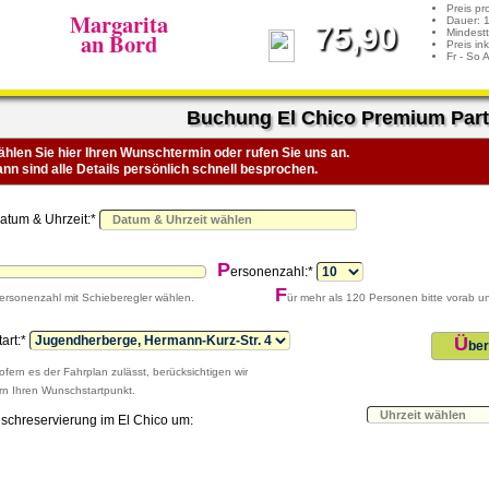
Preis pr
Margarita
Dauer: 
75,90
Mindestt
an Bord
Preis in
Fr - So 
Buchung El Chico Premium Part
hlen Sie hier Ihren Wunschtermin oder rufen Sie uns an.
nn sind alle Details persönlich schnell besprochen.
D
atum & Uhrzeit:*
P
ersonenzahl:*
F
ersonenzahl mit Schieberegler wählen.
ür mehr als 120 Personen bitte vorab u
tart:*
Ü
ber
ofern es der Fahrplan zulässt, berücksichtigen wir
rn Ihren Wunschstartpunkt.
ischreservierung im El Chico um: