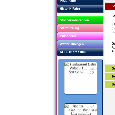
Pizza-Fahrt
S
Historik-Fahrt
St
Stocherkahnrennen
E
Stadtführung
(m
Zu
Gutscheine
G
Wetter Tübingen
Au
Au
AGB / Impressum
G
Der Geheimtipp
Te
B
Bierparadies