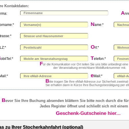
re Kontaktdaten:
A
irma:
nr
N
orname:*
ame:*
trasse:*
O
LZ:*
rt:*
M
T
obilTel:*
elefon:*
F
ür die Komunikation vor Ort teilen Sie uns bitte unbedingt ein
der Veranstaltung erreichbare Mobilfunknummer mit.
e
Mail:*
Mail:*
B
itte tragen Sie Ihre eMail-Adresse zur Sicherheit zweimal 
Sie erhalten dann in Kürze Ihre Buchungsbestätigung per eM
B
evor Sie Ihre Buchung absenden blättern Sie bitte noch durch die für
Jedes Register öffnet und schließt sich mit einem 
Geschenk-Gutscheine hier...
as zu Ihrer Stocherkahnfahrt (optional)