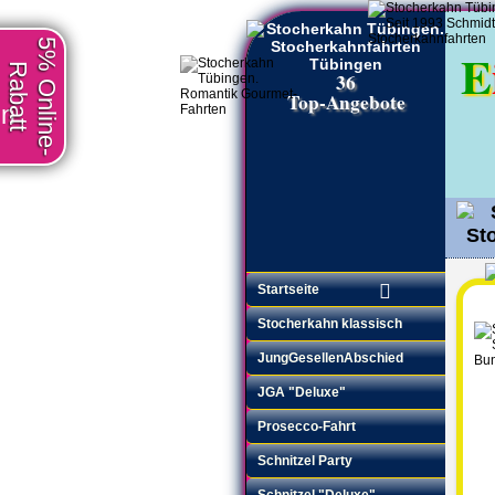
5% Online-
E
Rabatt
36
Top-Angebote
en
Startseite
Stocherkahn klassisch
JungGesellenAbschied
JGA "Deluxe"
Prosecco-Fahrt
Schnitzel Party
Schnitzel "Deluxe"