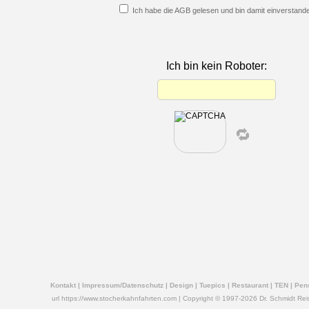
Ich habe die AGB gelesen und bin damit einverstand
Ich bin kein Roboter:
🔁
Kontakt
|
Impressum/Datenschutz
|
Design
|
Tuepics
|
Restaurant
|
TEN
|
Pen
url https://www.stocherkahnfahrten.com | Copyright © 1997-2026 Dr. Schmidt Reise