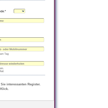
ede:*
e am Tag
ein.
ail.
 Sie interessanten Register.
Klick.