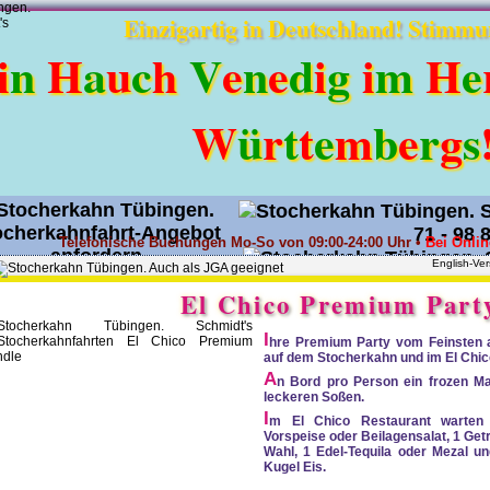
Einzigartig in Deutschland! Stimmu
i
n
H
a
u
c
h
V
e
n
e
d
i
g
i
m
H
e
W
ü
r
t
t
e
m
b
e
r
g
s
71 - 98 
Telefonische Buchungen Mo-So von 09:00-24:00 Uhr •
Bei Onli
English-Ver
Angebot anfordern
•
0171 - 36
El Chico Premium Part
I
hre Premium Party vom Feinsten 
auf dem Stocherkahn und im El Chic
A
n Bord pro Person ein frozen Mar
leckeren Soßen.
I
m El Chico Restaurant warten
Vorspeise oder Beilagensalat, 1 Get
Wahl, 1 Edel-Tequila oder Mezal u
Kugel Eis.