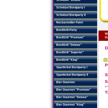
Schnitzel Bordparty I
Schnitzel Bordparty II
Neckarmüller-Fahrt
BordGrill-Party
Wä
BordGrill "Premium"
Da
BordGrill "Deluxe"
BordGrill "Superior"
BordGrill "King"
P
Spanferkel Bordparty I
S
Spanferkel Bordparty II
S
Bier Gourmet
ge
Bier Gourmet "Premium"
T
Bier Gourmet "Deluxe"
Bier Gourmet "King"