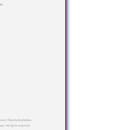
en.
sion
|
Stocherkahnbau
n. All rights reserved.