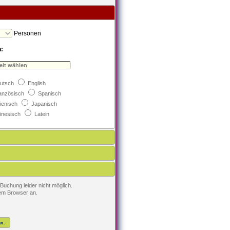
Personen
:
utsch
English
anzösisch
Spanisch
lienisch
Japanisch
inesisch
Latein
Buchung leider nicht möglich.
rem Browser an.
n.