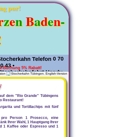
ng pur!
r
z
e
n
B
a
d
e
n
-
!
0 70
80 43
•
ne-Buchung 5% Rabatt!
sion
 38 150
y
auf dem "Rio Grande" Tübingens
o Restaurant!
garita und Tortillachips mit fünf
 pro Person 1 Prosecco, eine
ränk Ihrer Wahl, 1 Hauptgang Ihrer
nd 1 Kaffee oder Espresso und 1