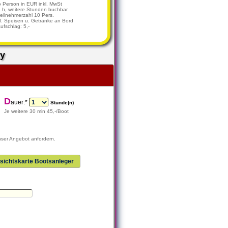
o Person in EUR inkl. MwSt
1 h, weitere Stunden buchbar
eilnehmerzahl 10 Pers.
kl. Speisen u. Getränke an Bord
Aufschlag: 5,-
y
D
auer:*
Stunde(n)
Je weitere 30 min 45,-/Boot
nser Angebot anfordern.
sichtskarte Bootsanleger